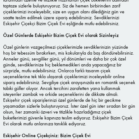
taptaze sizlerle buluşturuyoruz. Siz de hemen birbirinden zarif
çiçeklerimizi inceleyebilir, size en uygun olanı dilediğiniz gün ve
saatte teslim edilmek üzere sipariş edebilirsiniz. Sevdiklerinizi
Eskişehir Çiçekçi Bizim Çiçek Evi eşliğinde mutlu edebilirsiniz.
Özel Günlerde Eskişehir Bizim Çiçek Evi olarak Sizinleyiz
Özel günlerin vazgeçilmezi çiçeklerimizle sevdiklerinizin yüzünde
hoş bir tebessüm bırakırken, mis kokularıyla da baş döndürebilirsiniz.
Anneler günü, sevgililer günü, yıl dönümleri ve daha bir çok özel
günde, sevdiklerinize hiç beklemedikleri anda yapacağınız bir
sürprizle, mutlu edebilirsiniz. Onlarca farklı tasarım çiçek
seçeneklerine tek tıkla ulaşarak çiçeklerimizi inceleyebilir online
sipariş edebilirsiniz. Sevgiliye çiçek arayışınızda en romantik seçenek
tabiki güller oluyor. Ancak tercihini zarafetten yana kullanmak
isteyenler zambak ve orkide seçeneklerini de dikkate almalı.
Eskişehir çiçek siparişlerinizi özel günlerde de hiç bir gecikme
yaşamadan sizlerle buluşturuyoruz. İster özel gün ister sıradan bir gün
olsun, her zamanki özveri ve titizlikle hazırladığımız çiçek
buketlerimizi güvenle kapınıza teslim ediyoruz. Eskişehir Bizim Çiçek
Evi olarak mutlu anlarınıza tanıklık ediyoruz.
Eskişehir Online Çiçekçiniz: Bizim Çiçek Evi