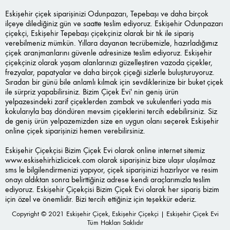
Eskişehir çiçek siparişinizi Odunpazarı, Tepebaşı ve daha birçok
ilçeye dilediğiniz gün ve saatte teslim ediyoruz. Eskişehir Odunpazarı
çiçekçi, Eskişehir Tepebaşı çiçekçiniz olarak bir tık ile sipariş
verebilmeniz mümkün. Yıllara dayanan tecrübemizle, hazırladığımız
çiçek aranjmanlarını güvenle adresinize teslim ediyoruz. Eskişehir
çiçekçiniz olarak yaşam alanlarınızı güzelleştiren vazoda çiçekler,
frezyalar, papatyalar ve daha birçok çiçeği sizlerle buluşturuyoruz.
Sıradan bir günü bile anlamlı kılmak için sevdiklerinize bir buket çiçek
ile sürpriz yapabilirsiniz. Bizim Çiçek Evi' nin geniş ürün
yelpazesindeki zarif çiçeklerden zambak ve sukulentleri yada mis
kokularıyla baş döndüren mevsim çiçeklerini tercih edebilirsiniz. Siz
de geniş ürün yelpazemizden size en uygun olanı seçerek Eskişehir
online çiçek siparişinizi hemen verebilirsiniz.
Eskişehir Çiçekçisi Bizim Çiçek Evi olarak online internet sitemiz
www.eskisehirhizlicicek.com
olarak siparişiniz bize ulaşır ulaşılmaz
sms le bilgilendirmenizi yapıyor, çiçek siparişinizi hazırlıyor ve resim
onayı aldıktan sonra belirttiğiniz adrese kendi araçlarımızla teslim
ediyoruz. Eskişehir Çiçekçisi Bizim Çiçek Evi olarak her sipariş bizim
için özel ve önemlidir. Bizi tercih ettiğiniz için teşekkür ederiz.
Copyright © 2021 Eskişehir Çiçek, Eskişehir Çiçekçi | Eskişehir Çiçek Evi
Tüm Hakları Saklıdır