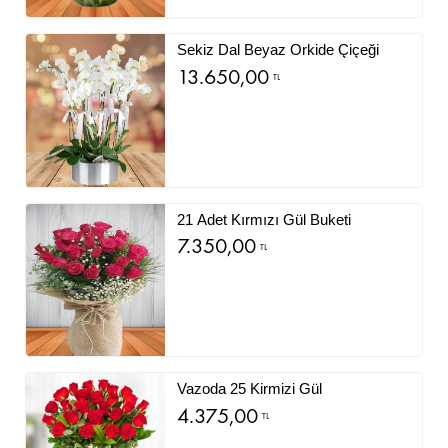
Sekiz Dal Beyaz Orkide Çiçeği
13.650,00
TL
21 Adet Kırmızı Gül Buketi
7.350,00
TL
Vazoda 25 Kirmizi Gül
4.375,00
TL