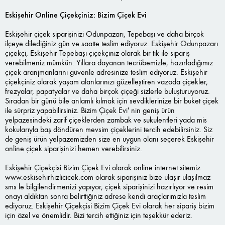
Eskişehir Online Çiçekçiniz: Bizim Çiçek Evi
Eskişehir çiçek siparişinizi Odunpazarı, Tepebaşı ve daha birçok
ilçeye dilediğiniz gün ve saatte teslim ediyoruz. Eskişehir Odunpazarı
çiçekçi, Eskişehir Tepebaşı çiçekçiniz olarak bir tık ile sipariş
verebilmeniz mümkün. Yıllara dayanan tecrübemizle, hazırladığımız
çiçek aranjmanlarını güvenle adresinize teslim ediyoruz. Eskişehir
çiçekçiniz olarak yaşam alanlarınızı güzelleştiren vazoda çiçekler,
frezyalar, papatyalar ve daha birçok çiçeği sizlerle buluşturuyoruz.
Sıradan bir günü bile anlamlı kılmak için sevdiklerinize bir buket çiçek
ile sürpriz yapabilirsiniz. Bizim Çiçek Evi' nin geniş ürün
yelpazesindeki zarif çiçeklerden zambak ve sukulentleri yada mis
kokularıyla baş döndüren mevsim çiçeklerini tercih edebilirsiniz. Siz
de geniş ürün yelpazemizden size en uygun olanı seçerek Eskişehir
online çiçek siparişinizi hemen verebilirsiniz.
Eskişehir Çiçekçisi Bizim Çiçek Evi olarak online internet sitemiz
www.eskisehirhizlicicek.com
olarak siparişiniz bize ulaşır ulaşılmaz
sms le bilgilendirmenizi yapıyor, çiçek siparişinizi hazırlıyor ve resim
onayı aldıktan sonra belirttiğiniz adrese kendi araçlarımızla teslim
ediyoruz. Eskişehir Çiçekçisi Bizim Çiçek Evi olarak her sipariş bizim
için özel ve önemlidir. Bizi tercih ettiğiniz için teşekkür ederiz.