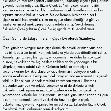
Eskişehir ve merkez ilçeleri Odunpazarı, Tepebaşı çiçek siparişlerinizi
güvenle teslim ediyoruz. Bizim Çiçek Evi' nin çiçek tasarım ekibi
tarafından özenle ve titizlikle hazırlanan çiçek buketlerini dalından
taptaze sizlerle buluşturuyoruz. Siz de hemen birbirinden zarif
çiçeklerimizi inceleyebilir, size en uygun olanı dilediğiniz gün ve
saatte teslim edilmek üzere sipariş edebilirsiniz. Sevdiklerinizi
Eskişehir Çiçekçi Bizim Çiçek Evi eşliğinde mutlu edebilirsiniz.
Özel Günlerde Eskişehir Bizim Çiçek Evi olarak Sizinleyiz
Özel günlerin vazgeçilmezi çiçeklerimizle sevdiklerinizin yüzünde
hoş bir tebessüm bırakırken, mis kokularıyla da baş döndürebilirsiniz.
Anneler günü, sevgililer günü, yıl dönümleri ve daha bir çok özel
günde, sevdiklerinize hiç beklemedikleri anda yapacağınız bir
sürprizle, mutlu edebilirsiniz. Onlarca farklı tasarım çiçek
seçeneklerine tek tıkla ulaşarak çiçeklerimizi inceleyebilir online
sipariş edebilirsiniz. Sevgiliye çiçek arayışınızda en romantik seçenek
tabiki güller oluyor. Ancak tercihini zarafetten yana kullanmak
isteyenler zambak ve orkide seçeneklerini de dikkate almalı.
Eskişehir çiçek siparişlerinizi özel günlerde de hiç bir gecikme
yaşamadan sizlerle buluşturuyoruz. İster özel gün ister sıradan bir gün
olsun, her zamanki özveri ve titizlikle hazırladığımız çiçek
buketlerimizi güvenle kapınıza teslim ediyoruz. Eskişehir Bizim Çiçek
Evi olarak mutlu anlarınıza tanıklık ediyoruz.